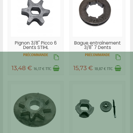
Pignon 3/8" Picco 6
Bague entraînement
Dents STIHL
3/8" 7 Dents
HUSQVARNA
PRÉCOMMANDE
PRÉCOMMANDE
13,48 €
15,73 €
16,17 € TTC
18,87 € TTC