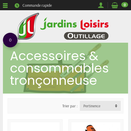
0
Commande rapide
0
Accessoires &
consommables
tronçonneuse
Trier par :
Pertinence