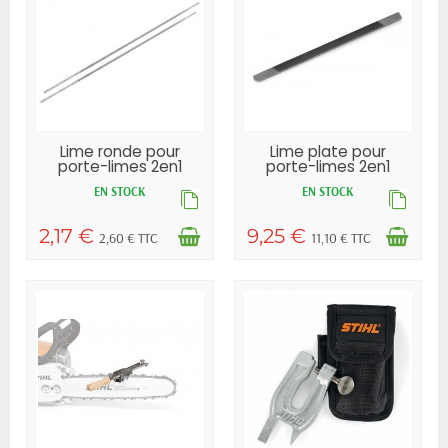
Lime ronde pour
Lime plate pour
porte-limes 2en1
porte-limes 2en1
STIHL
STIHL
EN STOCK
EN STOCK
2,17 €
9,25 €
2,60 € TTC
11,10 € TTC