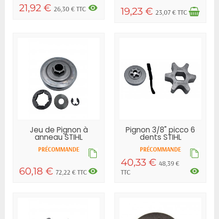
21,92 €
visibility
26,30 € TTC
19,23 €
23,07 € TTC
Jeu de Pignon à
Pignon 3/8" picco 6
anneau STIHL
dents STIHL
PRÉCOMMANDE
PRÉCOMMANDE
40,33 €
48,39 €
60,18 €
visibility
visibility
72,22 € TTC
TTC