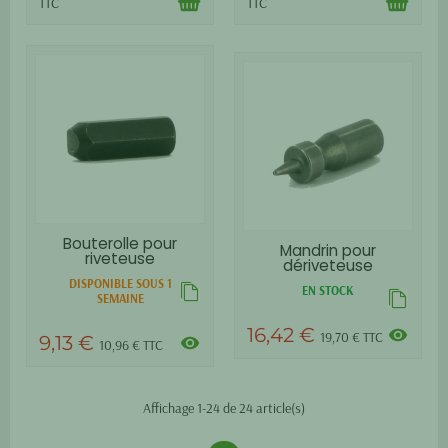
TTC
TTC
Bouterolle pour
Mandrin pour
riveteuse
dériveteuse
DISPONIBLE SOUS 1
EN STOCK
SEMAINE
16,42 €
visibility
19,70 € TTC
9,13 €
visibility
10,96 € TTC
Affichage 1-24 de 24 article(s)