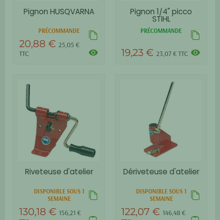
Pignon HUSQVARNA
Pignon 1/4" picco
STIHL
PRÉCOMMANDE
PRÉCOMMANDE
20,88 €
25,05 €
19,23 €
visibility
visibility
TTC
23,07 € TTC
Riveteuse d'atelier
Dériveteuse d'atelier
DISPONIBLE SOUS 1
DISPONIBLE SOUS 1
SEMAINE
SEMAINE
130,18 €
122,07 €
156,21 €
146,48 €