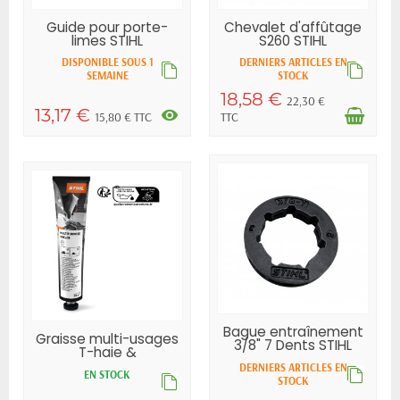
Guide pour porte-
Chevalet d'affûtage
limes STIHL
S260 STIHL
DISPONIBLE SOUS 1
DERNIERS ARTICLES EN
SEMAINE
STOCK
18,58 €
22,30 €
13,17 €
visibility
15,80 € TTC
TTC
Bague entraînement
Graisse multi-usages
3/8" 7 Dents STIHL
T-haie &
Tronçonneuse...
DERNIERS ARTICLES EN
EN STOCK
STOCK