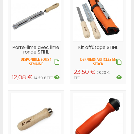
Porte-lime avec lime
Kit affûtage STIHL
ronde STIHL
DISPONIBLE SOUS 1
DERNIERS ARTICLES EN
SEMAINE
STOCK
23,50 €
28,20 €
12,08 €
visibility
visibility
14,50 € TTC
TTC