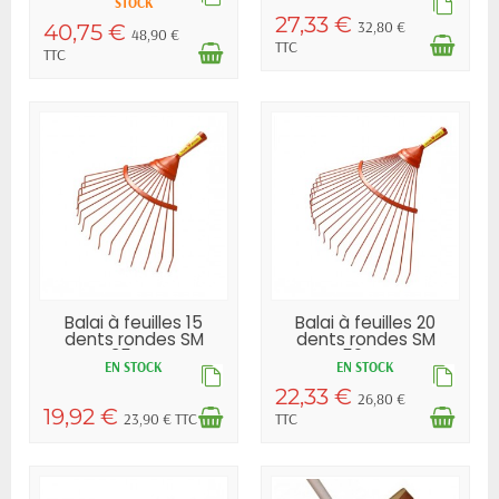
STOCK
27,33 €
32,80 €
40,75 €
48,90 €
TTC
TTC
Balai à feuilles 15
Balai à feuilles 20
dents rondes SM
dents rondes SM
UA35 WOLF
UA50 WOLF
EN STOCK
EN STOCK
22,33 €
26,80 €
19,92 €
23,90 € TTC
TTC