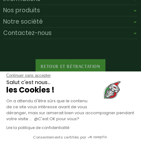
Nos produits
Notre société
Contactez-nous
RETOUR ET RÉTRACTATION
Continuer sans accepter
Salut c'est nous...
les Cookies !
Inscription à la newsletter
On a attendu d'être sûrs que le contenu
Vous pouvez vous désinscrire à tout moment. Vous trouverez pour cela nos
de ce site vous intéresse avant de vous
informations de contact dans les conditions d'utilisation du site.
déranger, mais sur aimerait bien vous accompagner pendant
votre visite ... @C'est OK pour vous?
Lire la politique de confidentialité
Consentements certifiés par