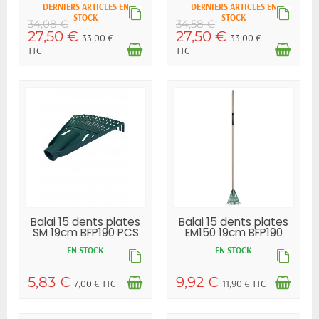
bois
DERNIERS ARTICLES EN
DERNIERS ARTICLES EN
trouverez facilement le balai à gazon ou le balai à
STOCK
STOCK
34,08 €
34,58 €
feuilles idéal pour l’entretien de vos jardins et de vos
27,50 €
27,50 €
33,00 €
33,00 €
cours !
TTC
TTC
Balai 15 dents plates
Balai 15 dents plates
SM 19cm BFP190 PCS
EM150 19cm BFP190
PCS
EN STOCK
EN STOCK
5,83 €
9,92 €
7,00 € TTC
11,90 € TTC