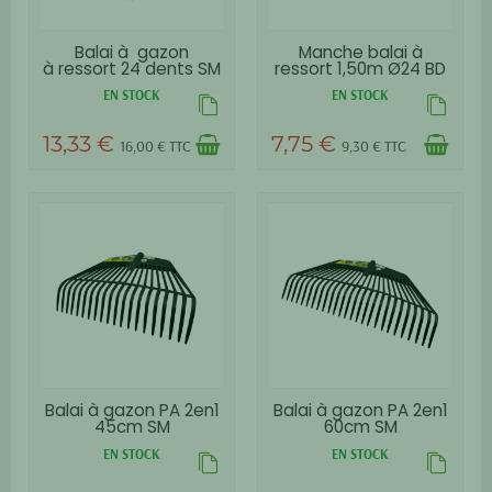
Balai à gazon
Manche balai à
à ressort 24 dents SM
ressort 1,50m Ø24 BD
PCS
verni
EN STOCK
EN STOCK
13,33 €
7,75 €
16,00 € TTC
9,30 € TTC
Balai à gazon PA 2en1
Balai à gazon PA 2en1
45cm SM
60cm SM
EN STOCK
EN STOCK