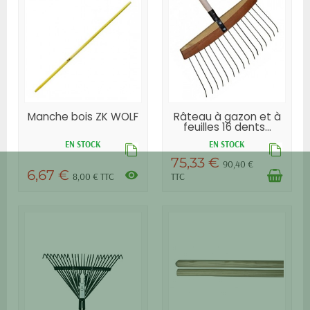
Manche bois ZK WOLF
Râteau à gazon et à
feuilles 16 dents...
EN STOCK
EN STOCK
75,33 €
90,40 €
6,67 €
visibility
8,00 € TTC
TTC