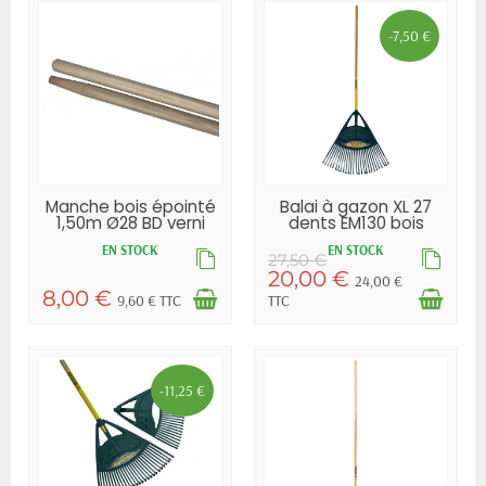
-7,50 €
Manche bois épointé
Balai à gazon XL 27
1,50m Ø28 BD verni
dents EM130 bois
EN STOCK
EN STOCK
27,50 €
20,00 €
24,00 €
8,00 €
9,60 € TTC
TTC
-11,25 €