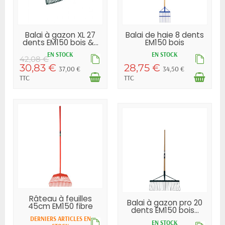
Balai à gazon XL 27
Balai de haie 8 dents
dents EM150 bois &...
EM150 bois
EN STOCK
EN STOCK
42,08 €
30,83 €
28,75 €
37,00 €
34,50 €
TTC
TTC
Râteau à feuilles
Balai à gazon pro 20
45cm EM150 fibre
dents EM150 bois...
DERNIERS ARTICLES EN
EN STOCK