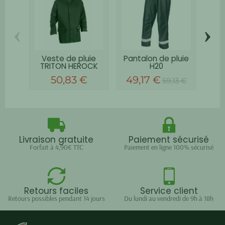
‹
›
Veste de pluie
Pantalon de pluie
Pan
TRITON HEROCK
H20
PO
50,83 €
49,17 €
59,13 €
Livraison gratuite
Paiement sécurisé
Forfait à 4,90€ TTC
Paiement en ligne 100% sécurisé
Retours faciles
Service client
Retours possibles pendant 14 jours
Du lundi au vendredi de 9h à 18h