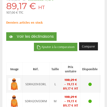
89,17 €
HT
107,00 € TTC
Derniers articles en stock
Voir les déclinaisons
Comparer
Ajouter à la comparaison
Prix
Image
Réf.
Taille
Disponible
unitaire
108,29 €
SDRH2OVEORL
L
– 19,13 €
89,17 € HT
108,29 €
SDRH2OVEORM
M
– 19,13 €
89,17 € HT