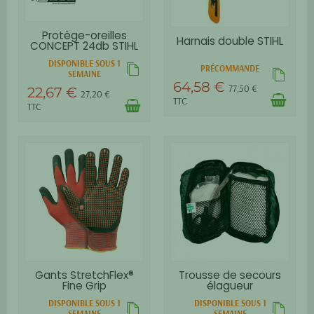
Protège-oreilles
Harnais double STIHL
CONCEPT 24db STIHL
DISPONIBLE SOUS 1
PRÉCOMMANDE
SEMAINE
64,58 €
77,50 €
22,67 €
27,20 €
TTC
TTC
Gants StretchFlex®
Trousse de secours
Fine Grip
élagueur
DISPONIBLE SOUS 1
DISPONIBLE SOUS 1
SEMAINE
SEMAINE