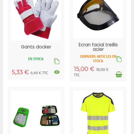
Écran facial treillis
Gants docker
acier
DERNIERS ARTICLES EN
EN STOCK
STOCK
15,00 €
18,00 €
5,33 €
visibility
6,40 € TTC
TTC