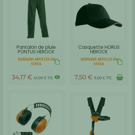
Pantalon de pluie
Casquette HORUS
PONTUS HEROCK
HEROCK
DERNIERS ARTICLES EN
DERNIERS ARTICLES EN
STOCK
STOCK
34,17 €
7,50 €
visibility
41,00 € TTC
9,00 € TTC