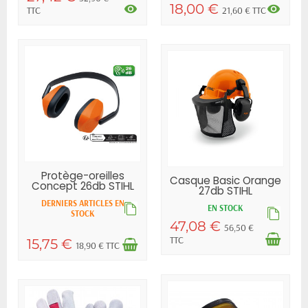
18,00 €
visibility
visibility
TTC
21,60 € TTC
Protège-oreilles
Casque Basic Orange
Concept 26db STIHL
27db STIHL
DERNIERS ARTICLES EN
EN STOCK
STOCK
47,08 €
56,50 €
TTC
15,75 €
18,90 € TTC