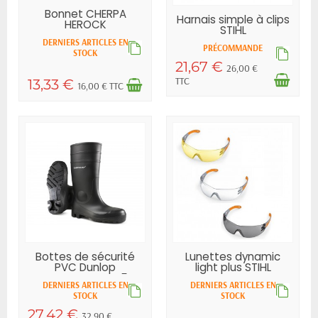
Bonnet CHERPA
Harnais simple à clips
HEROCK
STIHL
DERNIERS ARTICLES EN
PRÉCOMMANDE
STOCK
21,67 €
26,00 €
TTC
13,33 €
16,00 € TTC
Bottes de sécurité
Lunettes dynamic
PVC Dunlop
light plus STIHL
protomastor S5
DERNIERS ARTICLES EN
DERNIERS ARTICLES EN
STOCK
STOCK
27,42 €
32,90 €