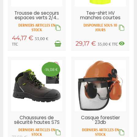
Trousse de secours
Tee-shirt HV
espaces verts 2/4...
manches courtes
HEROCK ELIPS...
DERNIERS ARTICLES EN
DISPONIBLE SOUS 10
STOCK
JOURS
44,17 €
53,00 €
29,17 €
visibility
TTC
35,00 € TTC
-14,08 €
Chaussures de
Casque forestier
sécurité hautes S7S
23db
MALLO
DERNIERS ARTICLES EN
DERNIERS ARTICLES EN
STOCK
STOCK