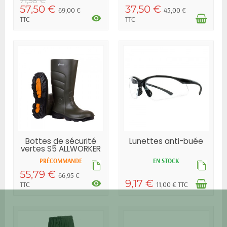
71,58 €
57,50 €
37,50 €
69,00 €
45,00 €
visibility
TTC
TTC
Bottes de sécurité
Lunettes anti-buée
vertes S5 ALLWORKER
PRÉCOMMANDE
EN STOCK
55,79 €
66,95 €
9,17 €
visibility
TTC
11,00 € TTC