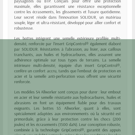
paysagistes ou BTP. Conçues pour offrir une protection
maximale, elles garantissent une résistance exceptionnelle
contre les écrasements, les glissements et l’usure quotidienne.
Leur secret réside dans l’innovation SOLIDUR, un matériau
souple, léger et ultra-résistant, développé pour allier confort et
robustesse.
Les bottes intègrent une semelle extérieure profilée multi-
densité, renforcée par l’insert GripControl® également élaboré
par SOLIDUR. Résistantes à l’abrasion, au lisier, aux cailloux
tranchants, aux huiles et hydrocarbures, elles assurent une
adhérence optimale sur tous types de terrains. La semelle
intérieure multi-densité, équipée d’un insert GripControl®,
confère un confort accru, tandis que l’embout de protection en
acier et la semelle anti-perforation vous offrent une sécurité
renforcée.
Les modèles S4 Allworker sont conçus pour durer : leur embout
en acier et leur semelle résistante aux hydrocarbures, huiles et
abrasions en font un équipement fiable pour des travaux
exigeants. Les bottes S5 Allworker, quant à elles, sont
spécialement adaptées aux environnements où la sécurité est
primordiale, grâce à leur protection contre les chocs (200
joules) et les écrasements (1500 daN). Leur conception robuste,
combinée à la technologie GripControl®, garantit des appuis