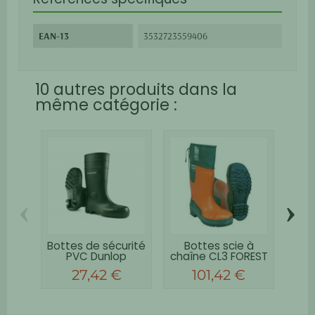
EAN-13
3532723559406
10 autres produits dans la
même catégorie :
‹
›
Bottes de sécurité
Bottes scie à
Bott
PVC Dunlop
chaîne CL3 FOREST
f
protomastor S5
27,42 €
101,42 €