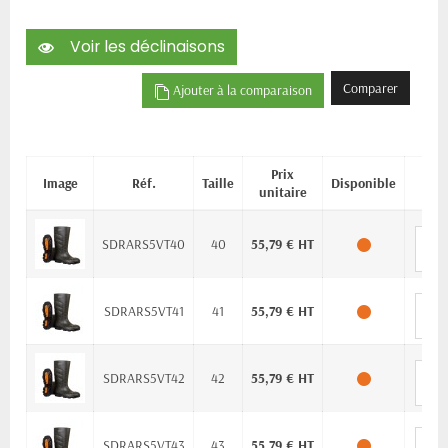
Voir les déclinaisons
Comparer
Ajouter à la comparaison
Prix
Image
Réf.
Taille
Disponible
Q
unitaire
SDRARS5VT40
40
55,79 € HT
SDRARS5VT41
41
55,79 € HT
SDRARS5VT42
42
55,79 € HT
SDRARS5VT43
43
55,79 € HT