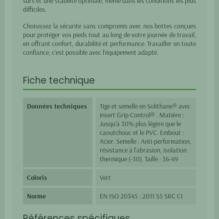
sûrs et une stabilité optimale, même dans les conditions les plus
difficiles.
Choisissez la sécurité sans compromis avec nos bottes conçues
pour protéger vos pieds tout au long de votre journée de travail,
en offrant confort, durabilité et performance. Travailler en toute
confiance, c’est possible avec l’équipement adapté.
Fiche technique
Données techniques
Tige et semelle en Solithane® avec
insert Grip Control® . Matière :
Jusqu’à 30% plus légère que le
caoutchouc et le PVC. Embout :
Acier. Semelle : Anti-performation,
résistance à l'abrasion, isolation
thermique (-30). Taille : 36-49
Coloris
Vert
Norme
EN ISO 20345 : 2011 S5 SRC CI
Références spécifiques