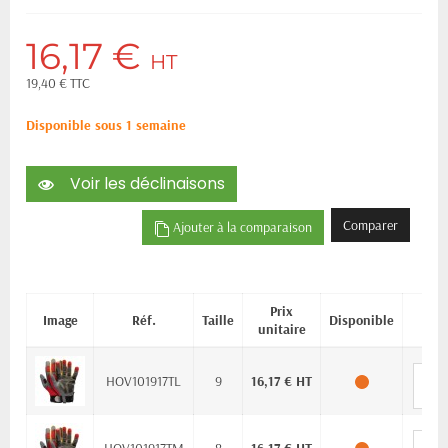
16,17 €
HT
19,40 € TTC
Disponible sous 1 semaine
Voir les déclinaisons
Comparer
Ajouter à la comparaison
Prix
Image
Réf.
Taille
Disponible
Qu
unitaire
HOV101917TL
9
16,17 € HT
HOV101917TM
8
16,17 € HT