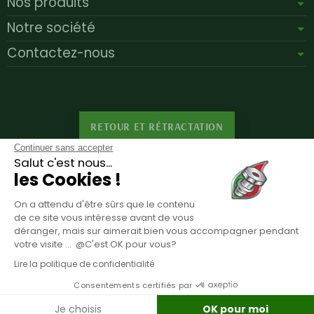
Nos produits
Notre société
Contactez-nous
RETOUR ET RÉTRACTATION
Continuer sans accepter
Salut c'est nous...
les Cookies !
Inscription à la newsletter
On a attendu d'être sûrs que le contenu
Vous pouvez vous désinscrire à tout moment. Vous trouverez pour cela nos
de ce site vous intéresse avant de vous
informations de contact dans les conditions d'utilisation du site.
déranger, mais sur aimerait bien vous accompagner pendant
votre visite ... @C'est OK pour vous?
Lire la politique de confidentialité
Consentements certifiés par
Copyright © 2026 - Design by
Prestacrea
- Ecommerce software
by
PrestaShop™
Je choisis
OK pour moi