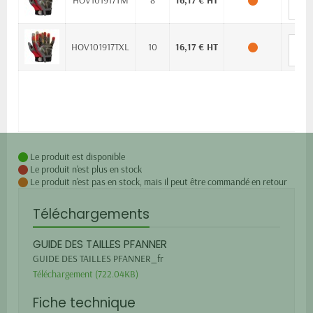
HOV101917TXL
10
16,17 € HT
Le produit est disponible
Le produit n'est plus en stock
Le produit n'est pas en stock, mais il peut être commandé en retour
Téléchargements
GUIDE DES TAILLES PFANNER
GUIDE DES TAILLES PFANNER_fr
Téléchargement (722.04KB)
Fiche technique