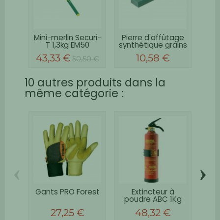
Mini-merlin Securi-
Pierre d'affûtage
T 1,3kg EM50
synthétique grains
Novagrip®
150/400
43,33 €
10,58 €
50,50 €
10 autres produits dans la
même catégorie :
‹
›
Gants PRO Forest
Extincteur à
Ves
poudre ABC 1Kg
v
27,25 €
48,32 €