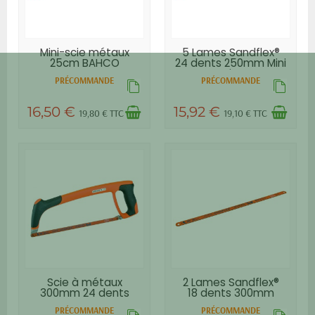
Mini-scie métaux
5 Lames Sandflex®
25cm BAHCO
24 dents 250mm Mini
scie...
PRÉCOMMANDE
PRÉCOMMANDE
16,50 €
15,92 €
19,80 € TTC
19,10 € TTC
Scie à métaux
2 Lames Sandflex®
300mm 24 dents
18 dents 300mm
BAHCO
BAHCO
PRÉCOMMANDE
PRÉCOMMANDE