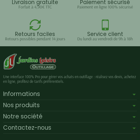
Livraison gratuite
Paiement sécurisé
Forfait à 4,90€ TTC
Paiement en ligne 100% sécurisé
Retours faciles
Service client
Retours possibles pendant 14 jours
Du lundi au vendredi de 9h à 18h
Une interface 100% Pro pour gérer vos achats en outillage : réalisez vos devis, achetez
en ligne, profitez de tarifs préférentiels.
Informations
Nos produits
Notre société
Contactez-nous