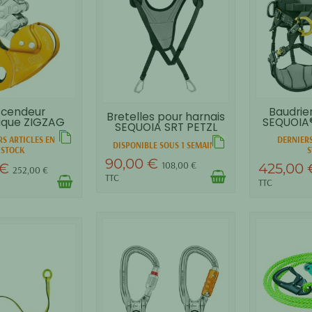
cendeur
Baudrie
Bretelles pour harnais
que ZIGZAG
SEQUOIA®
SEQUOIA SRT PETZL
PETZL
S ARTICLES EN
DERNIERS
DISPONIBLE SOUS 1 SEMAINE
STOCK
S
90,00 €
108,00 €
 €
425,00
252,00 €
TTC
TTC