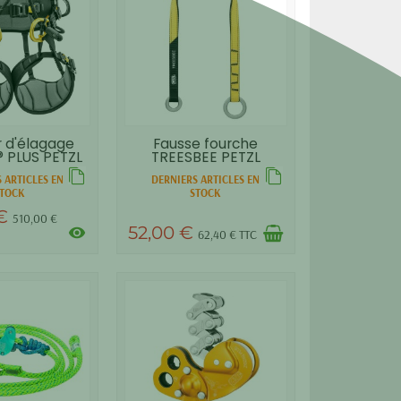
r d'élagage
Fausse fourche
 PLUS PETZL
TREESBEE PETZL
 ARTICLES EN
DERNIERS ARTICLES EN
TOCK
STOCK
 €
510,00 €
52,00 €
visibility
62,40 € TTC