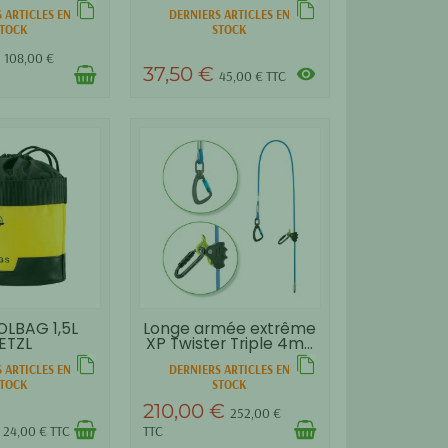
 ARTICLES EN
DERNIERS ARTICLES EN
TOCK
STOCK
€
108,00 €
37,50 €
visibility
45,00 € TTC
OLBAG 1,5L
Longe armée extrême
ETZL
XP Twister Triple 4m...
 ARTICLES EN
DERNIERS ARTICLES EN
TOCK
STOCK
210,00 €
252,00 €
€
24,00 € TTC
TTC