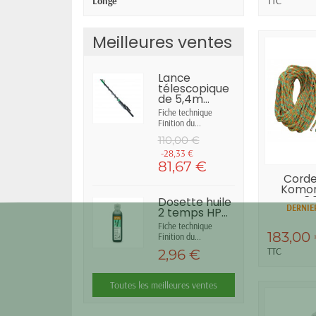
TTC
Longe
Meilleures ventes
Lance
télescopique
de 5,4m...
Fiche technique
Finition du...
110,00 €
-28,33 €
81,67 €
Corde
Komor
C
Dosette huile
DERNIER
2 temps HP...
Fiche technique
183,00
Finition du...
TTC
2,96 €
Toutes les meilleures ventes