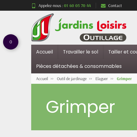
Appelez-nous :
01 60 05 70 44
Contact
0
Accueil
Travailler le sol
Tailler et c
Pièces détachées & consommables
Accueil
Outil de jardinage
Elaguer
Grimper
Grimper