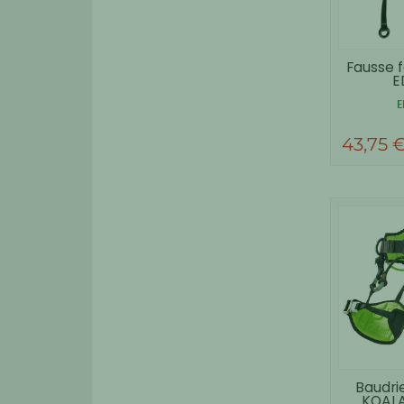
Fausse 
E
E
43,75 
Baudri
KOAL