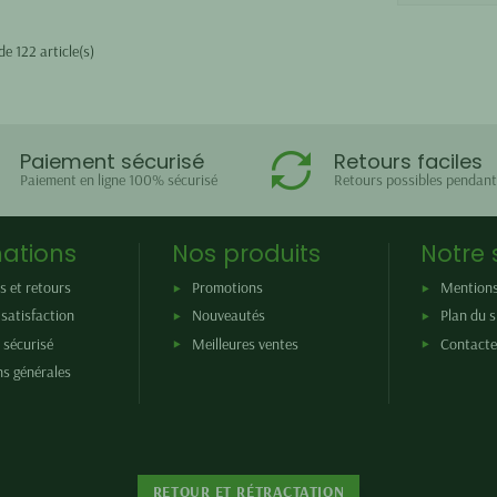
de 122 article(s)
Paiement sécurisé
Retours faciles
Paiement en ligne 100% sécurisé
Retours possibles pendant
ations
Nos produits
Notre 
s et retours
Promotions
Mentions
satisfaction
Nouveautés
Plan du s
 sécurisé
Meilleures ventes
Contacte
ns générales
RETOUR ET RÉTRACTATION