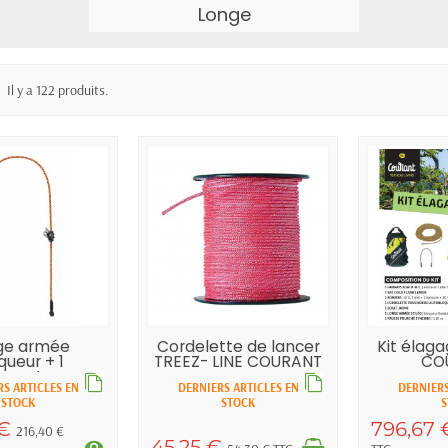
Longe
Il y a 122 produits.
ge armée
Cordelette de lancer
Kit élaga
queur + 1
TREEZ- LINE COURANT
CO
queton...
S ARTICLES EN
DERNIERS ARTICLES EN
DERNIERS
STOCK
STOCK
S
 €
796,67
216,40 €
45,25 €
visibility