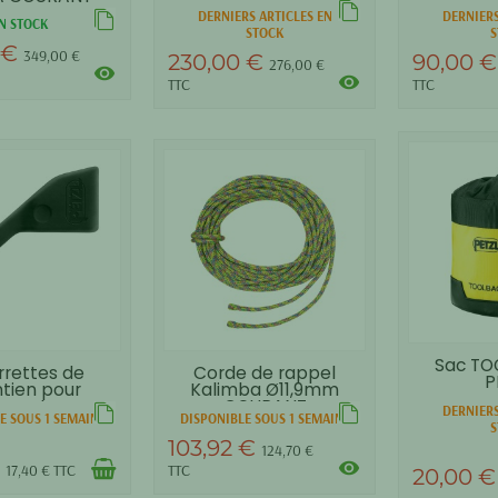
COURANT
DERNIERS ARTICLES EN
DERNIERS
N STOCK
STOCK
S
 €
349,00 €
230,00 €
90,00 
276,00 €
visibility
visibility
TTC
TTC
Sac TO
rrettes de
Corde de rappel
P
tien pour
Kalimba Ø11,9mm
queton...
COURANT
DERNIERS
E SOUS 1 SEMAINE
DISPONIBLE SOUS 1 SEMAINE
S
103,92 €
124,70 €
€
visibility
17,40 € TTC
TTC
20,00 