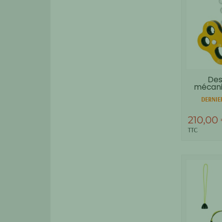
Des
mécani
DERNIER
210,00
TTC