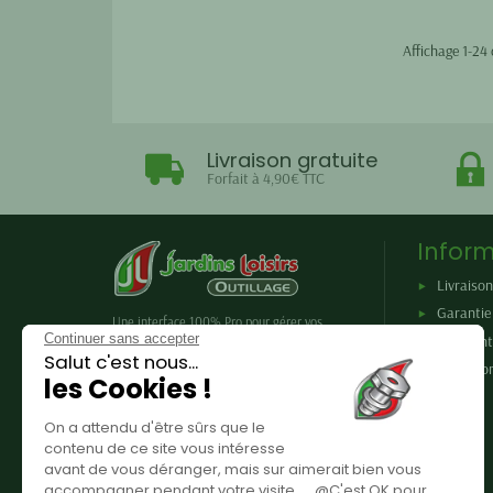
Affichage 1-24 
Livraison gratuite
Forfait à 4,90€ TTC
Inform
Livraison
Garantie 
Une interface 100% Pro pour gérer vos
Continuer sans accepter
achats en outillage : réalisez vos devis,
Paiement
achetez en ligne, profitez de tarifs
Salut c'est nous...
Conditio
préférentiels.
les Cookies !
On a attendu d'être sûrs que le
contenu de ce site vous intéresse
avant de vous déranger, mais sur aimerait bien vous
accompagner pendant votre visite ... @C'est OK pour