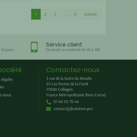
1
2
3
…
6
Suivant
Service client
 14 jours
Du lundi au vendredi de 9h à 18h
société
Contactez-nous
3 rue de la butte du Moulin
 légales
ZA Les Portes de la Forêt
ite
77090
Collégien
z-nous
France Métropolitaine (hors Corse)
01 60 05 70 44
contact@jlsolution.pro