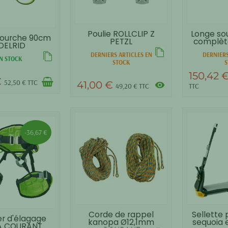
Poulie ROLLCLIP Z
Longe so
fourche 90cm
PETZL
complè
DELRID
DERNIERS ARTICLES EN
DERNIERS
N STOCK
STOCK
S
150,42 
€
52,50 € TTC
41,00 €
visibility
49,20 € TTC
TTC
-36,67 €
Corde de rappel
Sellette 
er d'élagage
kanopa Ø12,1mm
sequoia 
A COURANT