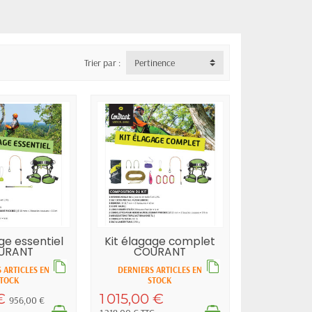
Trier par :
Pertinence
ge essentiel
Kit élagage complet
URANT
COURANT
 ARTICLES EN
DERNIERS ARTICLES EN
TOCK
STOCK
 €
1 015,00 €
956,00 €