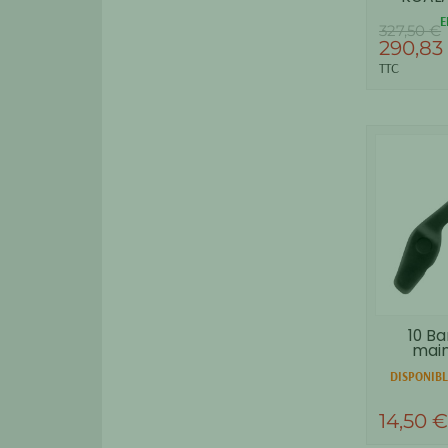
E
327,50 €
290,83
TTC
10 Ba
main
mous
DISPONIBL
14,50 