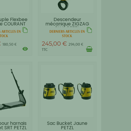
uple Flexbee
Descendeur
te COURANT
mécanique ZIGZAG
PLUS PETZL
 ARTICLES EN
DERNIERS ARTICLES EN
TOCK
STOCK
€
245,00 €
180,50 €
294,00 €
visibility
TTC
pour harnais
Sac Bucket Jaune
et SRT PETZL
PETZL