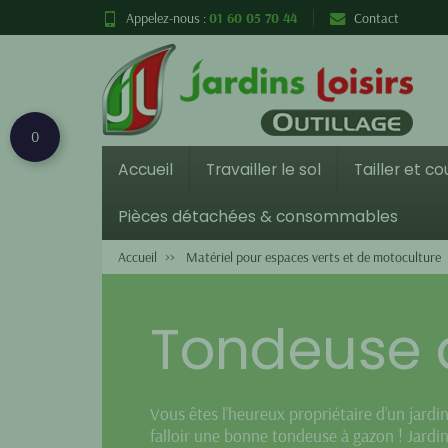
Appelez-nous :
01 60 05 70 44
Contact
0
Accueil
Travailler le sol
Tailler et c
Pièces détachées & consommables
Accueil
Matériel pour espaces verts et de motoculture
Tondeuse 
Vous êtes l’heureux propriétaire d’un jardin
falloir une bonne tondeuse à gazon ! Jardins