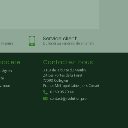
Service client
 14 jours
Du lundi au vendredi de 9h à 18h
société
Contactez-nous
3 rue de la butte du Moulin
 légales
ZA Les Portes de la Forêt
ite
77090
Collégien
z-nous
France Métropolitaine (hors Corse)
01 60 05 70 44
contact@jlsolution.pro