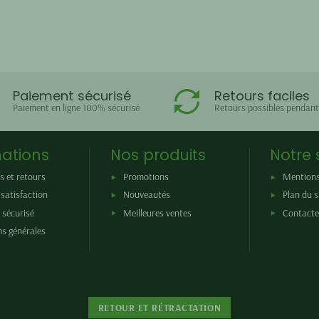
Paiement sécurisé
Retours faciles
Paiement en ligne 100% sécurisé
Retours possibles pendant
ations
Nos produits
Notre 
s et retours
Promotions
Mentions
satisfaction
Nouveautés
Plan du s
 sécurisé
Meilleures ventes
Contacte
ns générales
RETOUR ET RÉTRACTATION