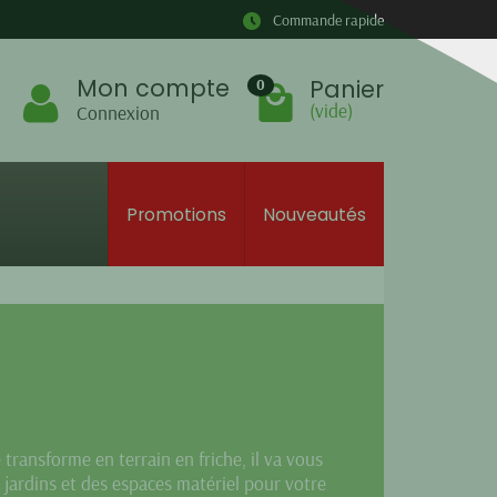
Commande rapide
Mon compte
Panier
0
(vide)
Connexion
Promotions
Nouveautés
 transforme en terrain en friche, il va vous
s jardins et des espaces matériel pour votre