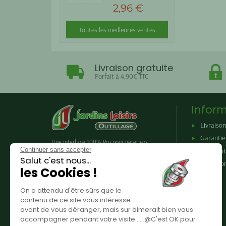
2,96 €
Toutes les meilleures ventes
Livraison gratuite
Forfait à 4,90€ TTC
Inform
Livraison
Garantie 
Une interface 100% Pro pour gérer vos
Continuer sans accepter
achats en outillage : réalisez vos devis,
Paiement
achetez en ligne, profitez de tarifs
Salut c'est nous...
Conditio
préférentiels.
les Cookies !
On a attendu d'être sûrs que le
contenu de ce site vous intéresse
avant de vous déranger, mais sur aimerait bien vous
accompagner pendant votre visite ... @C'est OK pour