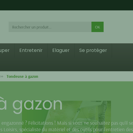
OK
ouper
Entretenir
Elaguer
Se protéger
Tondeuse à gazon
à gazon
 engazonné ? Félicitations ! Mais si vous ne souhaitez pas qu’il se
 Loisirs, spécialiste du matériel et des outils pour l’entretien de