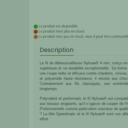
Le produit est disponible
Le produit n'est plus en stock
Le produit n'est pas en stock, mais il peut être commandé
Description
Le fil de débroussailleuse Nylsaw® 4 mm, conçu en
supérieure et sa durabilité exceptionnelle. Sa for
une coupe nette et efficace contre chardons, ronces,
et polyamide haute résistance, il résiste aux chocs
Contrairement aux fils classiques, ses extrémit
longtemps.
Polyvalent et performant, le fil Nylsaw® est compa
aux travaux exigeants, qu’il s’agisse de couper de l
Professionnels comme particuliers soucieux de qualité
? La tête Speedmatic et le fil Nylsaw® sont vos all
effort.