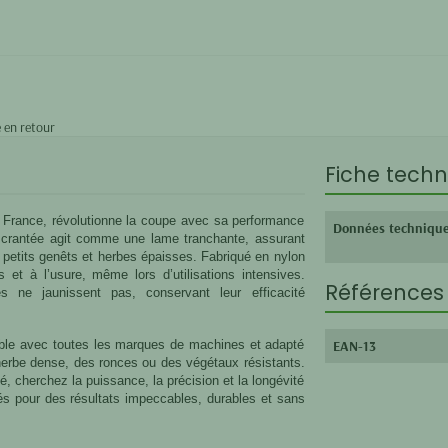
 en retour
Fiche techn
 France, révolutionne la coupe avec sa performance
Données techniqu
me crantée agit comme une lame tranchante, assurant
 petits genêts et herbes épaisses. Fabriqué en nylon
 et à l’usure, même lors d’utilisations intensives.
Références 
és ne jaunissent pas, conservant leur efficacité
tible avec toutes les marques de machines et adapté
EAN-13
’herbe dense, des ronces ou des végétaux résistants.
, cherchez la puissance, la précision et la longévité
iés pour des résultats impeccables, durables et sans