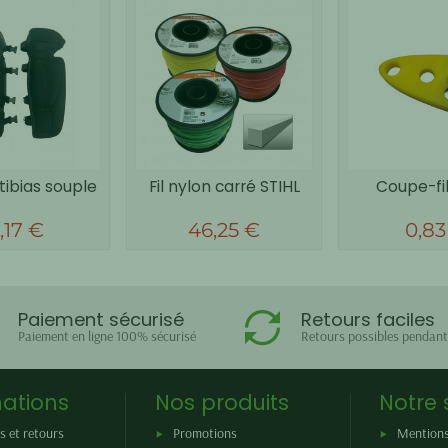
ibias souple
Fil nylon carré STIHL
Coupe-fil
,17 €
46,25 €
0,83
Paiement sécurisé
Retours faciles
Paiement en ligne 100% sécurisé
Retours possibles pendant
ations
Nos produits
Notre 
s et retours
Promotions
Mentions