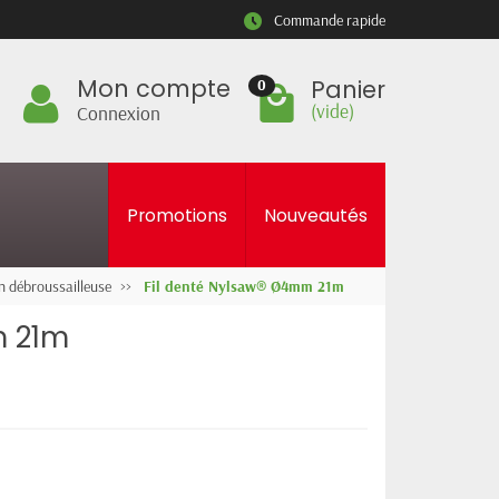
Commande rapide
Mon compte
Panier
0
(vide)
Connexion
Promotions
Nouveautés
on débroussailleuse
Fil denté Nylsaw® Ø4mm 21m
m 21m