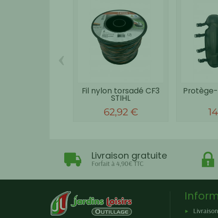
‹
Fil nylon torsadé CF3
Protège-t
STIHL
62,92 €
14
Livraison gratuite
Forfait à 4,90€ TTC
Inform
Livraison