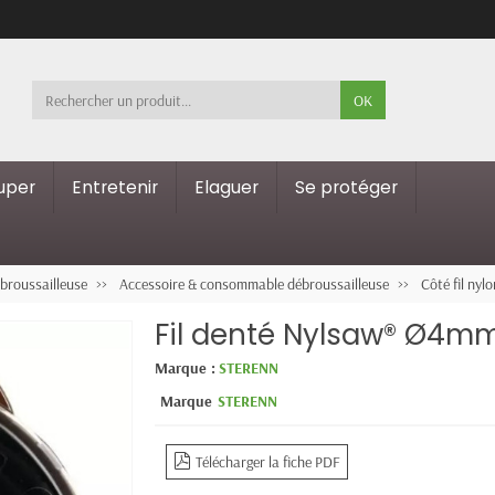
OK
ouper
Entretenir
Elaguer
Se protéger
ébroussailleuse
Accessoire & consommable débroussailleuse
Côté fil nyl
Fil denté Nylsaw® Ø4m
Marque :
STERENN
Marque
STERENN
Télécharger la fiche PDF