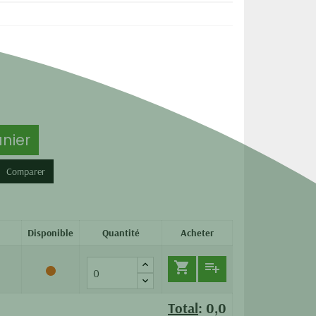
nier
Comparer
Disponible
Quantité
Acheter


Total
:
0,0