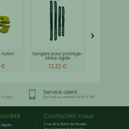
›
 nylon
Sangles pour protège-
Fil nylon hélic
tibias rigide
Xtrem Cu
 €
13,33 €
60,00 
Service client
 14 jours
Du lundi au vendredi de 9h à 18h
société
Contactez-nous
3 rue de la butte du Moulin
 légales