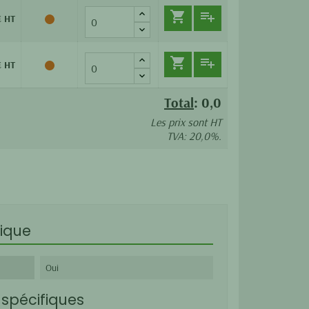


€ HT


€ HT
Total
:
0,0
Les prix sont HT
TVA: 20,0%.
ique
Oui
spécifiques