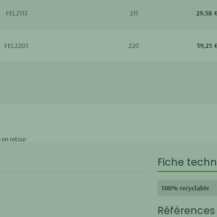
FEL2113
211
29,58 
FEL2203
220
39,25 
 en retour
Fiche techn
100% recyclable
Références 