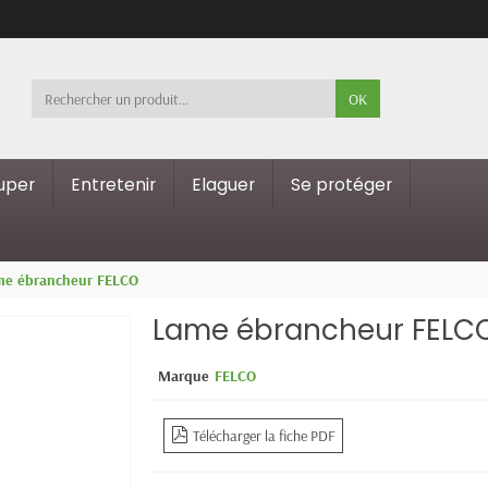
OK
ouper
Entretenir
Elaguer
Se protéger
me ébrancheur FELCO
Lame ébrancheur FELC
Marque
FELCO
Télécharger la fiche PDF