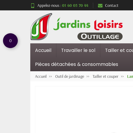
Appelez-nous :
01 60 05 70 44
Contact
0
Accueil
Travailler le sol
Tailler et c
Pièces détachées & consommables
Accueil
Outil de jardinage
Tailler et couper
La