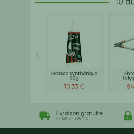
10 a
‹
Graisse synthétique
Ébr
30g
téle
démultip
10,33 €
84
Livraison gratuite
Forfait à 4,90€ TTC