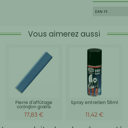
EAN-13
Vous aimerez aussi
Pierre d'affûtage
Spray entretien 56ml
corindon grains
fin/moyen
17,83 €
11,42 €