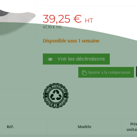
39,25 €
HT
47,10 € TTC
Disponible sous 1 semaine
Voir les déclinaisons
Ajouter à la comparaison
Pri
Réf.
Modèle
unita