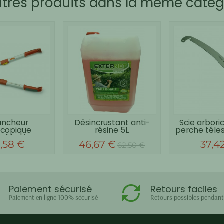
utres produits dans la même catégo
ancheur
Désincrustant anti-
Scie arbori
scopique
résine 5L
perche téles
lié mixte...
,58 €
46,67 €
37,4
62,50 €
Paiement sécurisé
Retours faciles
Paiement en ligne 100% sécurisé
Retours possibles pendant