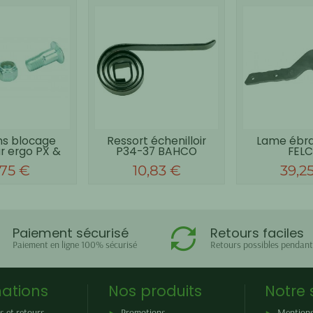
ns blocage
Ressort échenilloir
Lame ébr
r ergo PX &
P34-37 BAHCO
FEL
 BAHCO
,75 €
10,83 €
39,2
Paiement sécurisé
Retours faciles
Paiement en ligne 100% sécurisé
Retours possibles pendant
ations
Nos produits
Notre 
s et retours
Promotions
Mentions