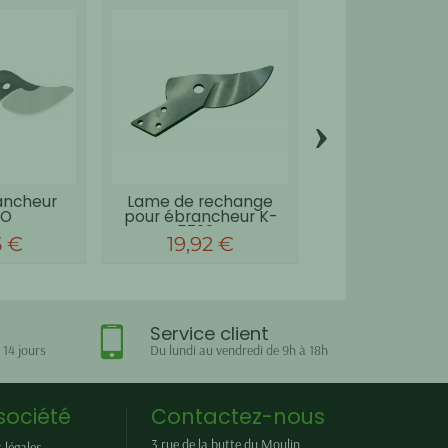
›
ancheur
Lame de rechange
Ressort pour s
CO
pour ébrancheur K-
PCS 3200
5700...
5 €
19,92 €
2,42 €
Service client
 14 jours
Du lundi au vendredi de 9h à 18h
société
Contactez-nous
3 rue de la butte du Moulin
 légales