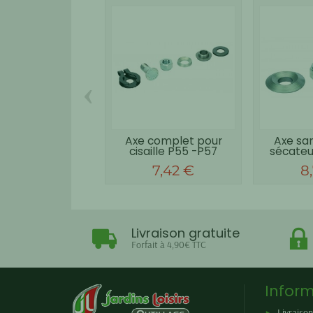
‹
Axe complet pour
Axe sa
cisaille P55 -P57
sécateu
BAHCO
PXR
7,42 €
8
Livraison gratuite
Forfait à 4,90€ TTC
Inform
Livraison