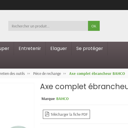
OK
ouper
Entretenir
Elaguer
Se protéger
retien des outils
Pièce de rechange
Axe complet ébrancheur BAHCO
Axe complet ébranche
Marque
BAHCO
Télécharger la fiche PDF