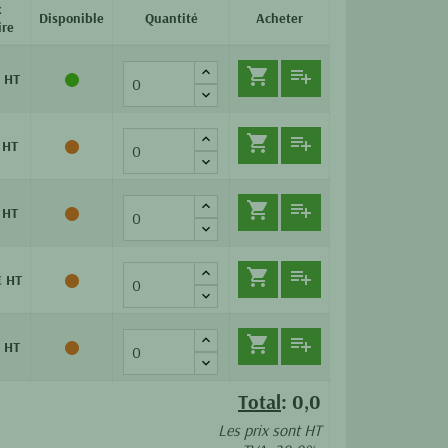
x
Disponible
Quantité
Acheter
ire


 HT


 HT


 HT


€ HT


 HT
Total
:
0,0
Les prix sont HT