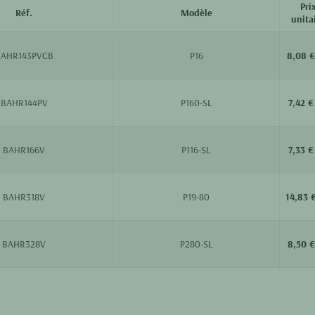
Pri
Réf.
Modèle
unita
BAHR143PVCB
P16
8,08 €
BAHR144PV
P160-SL
7,42 €
BAHR166V
P116-SL
7,33 €
BAHR318V
P19-80
14,83 
BAHR328V
P280-SL
8,50 €