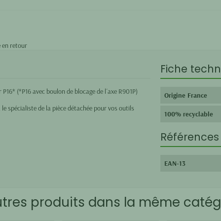
 en retour
Fiche techn
 P16* (
*P16 avec boulon de blocage de l´axe R901P)
Origine France
 le spécialiste de la pièce détachée pour vos outils
100% recyclable
Références 
EAN-13
utres produits dans la même catégo