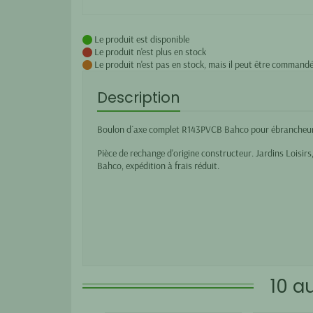
Le produit est disponible
Le produit n'est plus en stock
Le produit n'est pas en stock, mais il peut être commandé
Description
Boulon d´axe complet R143PVCB Bahco pour ébrancheur
Pièce de rechange d'origine constructeur. Jardins Loisirs,
Bahco, expédition à frais réduit.
10 a