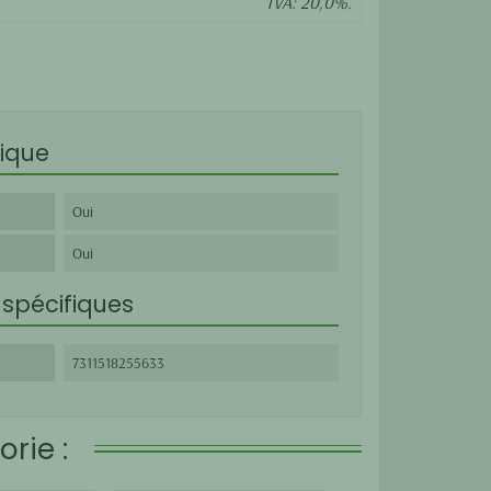
TVA: 20,0%.
ique
Oui
Oui
spécifiques
7311518255633
rie :