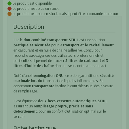
Le produit est disponible
Le produit n'est plus en stock
Le produit n'est pas en stock, mais il peut être commandé en retour
Description
LLe
bidon combiné transparent STIHL
est une solution
pratique et sécurisée
pour le
transport et le ravitaillement
en carburant et en huile de chaîne adhésive. Conçu pour
répondre aux exigences des utilisateurs professionnels et
particuliers, il permet de stocker
5 litres de carburant
et
3
litres d’huile de chaîne
dans un seul contenant compact.
Doté d’une
homologation ONU
, ce bidon garantit une
sécurité
maximale
lors du transport de liquides inflammables. Sa
conception
transparente
facilite le contrôle visuel des niveaux
de remplissage.
Il est équipé de
deux becs verseurs automatiques STIHL
,
assurant un
remplissage propre, précis et sans
débordement
, pour un confort d’utilisation optimal sur le
terrain.
Fiche technique