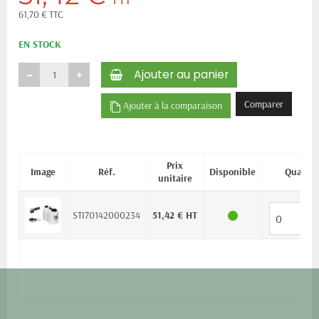
61,70 € TTC
EN STOCK
Ajouter au panier
Comparer
Ajouter à la comparaison
Prix
Image
Réf.
Disponible
Quantit
unitaire
STI70142000234
51,42 € HT