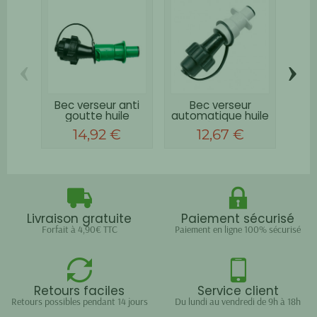
‹
›
Bec verseur anti
Bec verseur
Jer
goutte huile
automatique huile
6 + 
Hünersdorff
chaîne STIHL
14,92 €
12,67 €
Livraison gratuite
Paiement sécurisé
Forfait à 4,90€ TTC
Paiement en ligne 100% sécurisé
Retours faciles
Service client
Retours possibles pendant 14 jours
Du lundi au vendredi de 9h à 18h