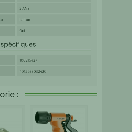
2 ANS
au
Laiton
Oui
spécifiques
100215427
4015933032420
rie :