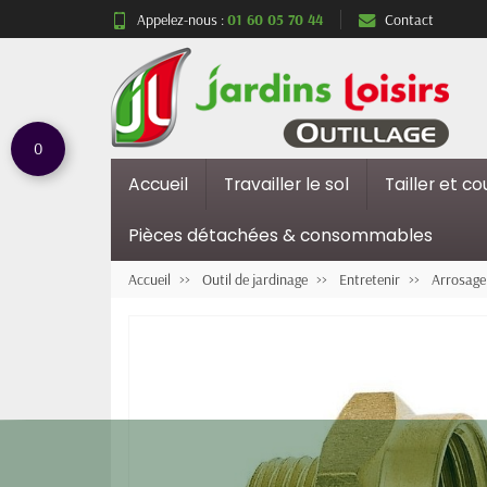
Appelez-nous :
01 60 05 70 44
Contact
0
Accueil
Travailler le sol
Tailler et c
Pièces détachées & consommables
Accueil
Outil de jardinage
Entretenir
Arrosage