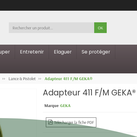
OK
ouper
Entretenir
Elaguer
Se protéger
Lance & Pistolet
Adapteur 411 F/M GEKA®
Adapteur 411 F/M GEKA®
Marque
GEKA
Télécharger la fiche PDF