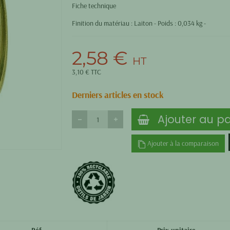
Fiche technique
Finition du matériau : Laiton - Poids : 0,034 kg -
2,58 €
HT
3,10 € TTC
Derniers articles en stock
Ajouter au pa
Ajouter à la comparaison
Réf.
Prix unitaire