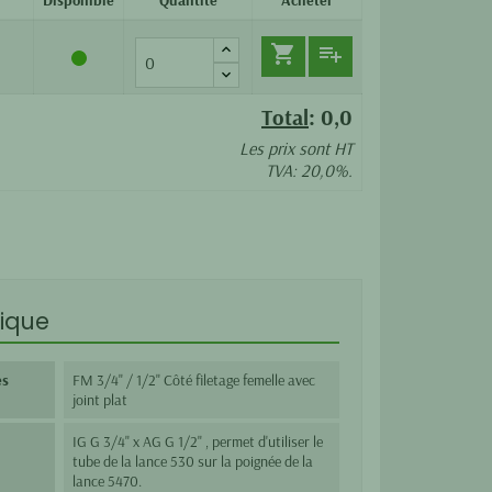


Total
:
0,0
Les prix sont HT
TVA: 20,0%.
ique
es
FM 3/4" / 1/2" Côté filetage femelle avec
joint plat
IG G 3/4" x AG G 1/2" , permet d'utiliser le
tube de la lance 530 sur la poignée de la
lance 5470.