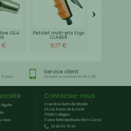
›
tive LSL4
Pistolet multi-jets Ergo
Vanne de régla
IS
CLABER
5 €
9,17 €
45,00 
Service client
 14 jours
Du lundi au vendredi de 9h à 18h
société
Contactez-nous
3 rue de la butte du Moulin
 légales
ZA Les Portes de la Forêt
ite
77090
Collégien
z-nous
France Métropolitaine (hors Corse)
01 60 05 70 44