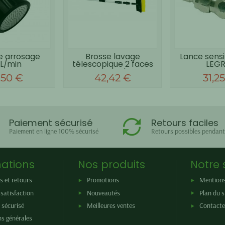
 arrosage
Brosse lavage
Lance sensi
L/min
télescopique 2 faces
LEGR
raccord...
,50 €
42,42 €
31,2
Paiement sécurisé
Retours faciles
Paiement en ligne 100% sécurisé
Retours possibles pendant
ations
Nos produits
Notre 
s et retours
Promotions
Mentions
satisfaction
Nouveautés
Plan du s
 sécurisé
Meilleures ventes
Contacte
ns générales