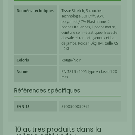
Données techniques
Tissu: Stretch, 5 couches
Technologie SOFLY®. 93%
polyamide/ 7% Elasthanne. 2
poches italiennes, 1 poche mètre,
ceinture semi- élastiquée. Bavette
dorsale et renforts genoux et bas
de jambe. Poids 1,0kg TM, taille XS
- 2XL
Coloris
Rouge/Noir
Norme
EN 381-5 : 1995 type A classe 1 20
m/s
Références spécifiques
EAN-13
3700560059742
10 autres produits dans la