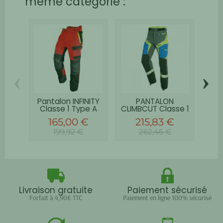
même catégorie :
‹
›
Pantalon INFINITY
PANTALON
Ves
Classe 1 Type A
CLIMBCUT Classe 1
Type A
v
165,00 €
215,83 €
199,92 €
262,46 €
Livraison gratuite
Paiement sécurisé
Forfait à 4,90€ TTC
Paiement en ligne 100% sécurisé