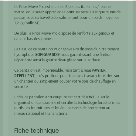
Le Prior Move Pro est muni de 2 poches italiennes,1 poche
mètre. Vous serez apprécier sa ceinture semi élastique munie de
passants et sa bavette dorsale. le tout pour un poids moyen de
1,2 kg (taille M).
De plus, le Prior Move Pro dispose de renforts aux genoux et
dans le bas des jambes.
Le tissu de ce pantalon Prior Move Pro dispose d'un traitement
hydrophobe
SOFIGUARD®
, vous garantissant une finition
déperlante ainsi la goutte d'eau glisse sur la surface.
Ce pantalon est imperméable, résistant à l'eau (
WATER
REPELLENT
), très pratique pour tous vos travaux forestier, sur
un chantier ou simplement couper votre bois de chauffage en
sécurité.
Enfin, ce pantalon anti-coupure est certifié
KWF
, la seule
organisation qui examine et certifie la technologie forestière, les
outils, les fournitures et les équipements de protection au
niveau national et transnational.
Fiche technique