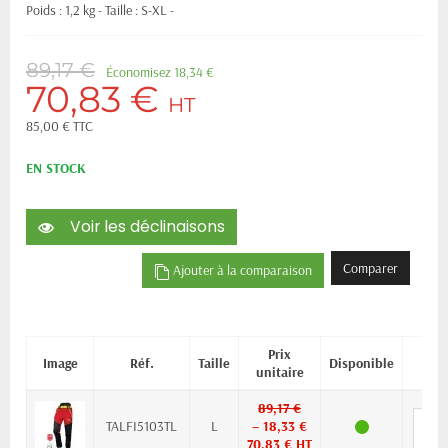
Poids : 1,2 kg - Taille : S-XL -
89,17 €
Économisez 18,34 €
70,83 €
HT
85,00 € TTC
EN STOCK
Voir les déclinaisons
Comparer
Ajouter à la comparaison
Prix
Image
Réf.
Taille
Disponible
Qu
unitaire
89,17 €
TALFI5103TL
L
– 18,33 €
70,83 € HT