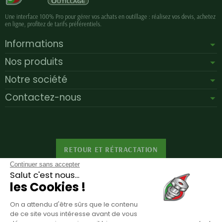
Une interface 100% Pro pour gérer vos achats en outillage : réalisez vos devis, achetez
en ligne, profitez de tarifs préférentiels.
Informations
Nos produits
Notre société
Contactez-nous
RETOUR ET RÉTRACTATION
Continuer sans accepter
Salut c'est nous...
les Cookies !
Inscription à la newsletter
On a attendu d'être sûrs que le contenu
Vous pouvez vous désinscrire à tout moment. Vous trouverez pour cela nos
de ce site vous intéresse avant de vous
informations de contact dans les conditions d'utilisation du site.