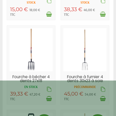
STOCK
STOCK
15,00 €
38,33 €
18,00 €
46,00 €
TTC
TTC
Fourche à bêcher 4
Fourche à fumier 4
dents 27x18
dents 30x23 à soie
spatules...
EM130
EN STOCK
PRÉCOMMANDE
39,33 €
45,00 €
47,20 €
54,00 €
TTC
TTC