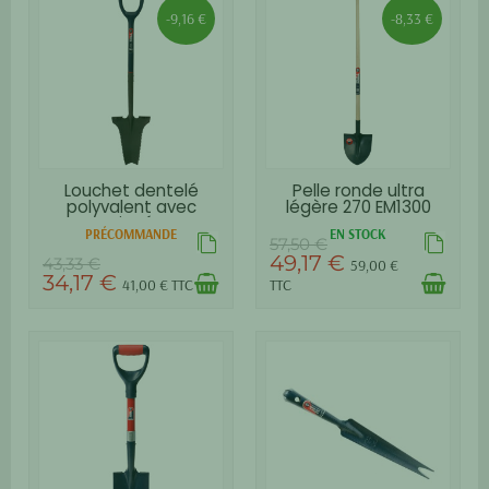
-9,16 €
-8,33 €
Louchet dentelé
Pelle ronde ultra
polyvalent avec
légère 270 EM1300
poignée
PRÉCOMMANDE
EN STOCK
57,50 €
49,17 €
43,33 €
59,00 €
34,17 €
41,00 € TTC
TTC