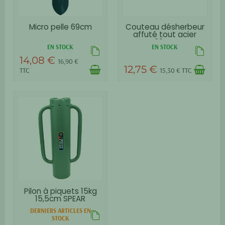
Micro pelle 69cm
Couteau désherbeur
affuté tout acier
39cm
EN STOCK
EN STOCK
14,08 €
16,90 €
12,75 €
TTC
15,30 € TTC
Pilon à piquets 15kg
15,5cm SPEAR
DERNIERS ARTICLES EN
STOCK