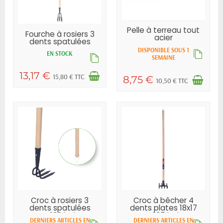
Pelle à terreau tout
Fourche à rosiers 3
acier
dents spatulées
EM130...
DISPONIBLE SOUS 1
EN STOCK
SEMAINE
13,17 €
15,80 € TTC
8,75 €
10,50 € TTC
Croc à rosiers 3
Croc à bêcher 4
dents spatulées
dents plates 18x17
EM130 bois
EM135 bois
DERNIERS ARTICLES EN
DERNIERS ARTICLES EN