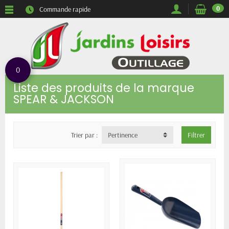
0
Commande rapide
0
Liste des produits de la marque
SPEAR & JACKSON
Trier par :
Pertinence
Filtrer